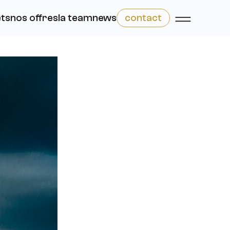
ets
nos offres
la team
news
contact